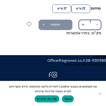
מידות
22 ס"מ
27 ס"מ
כמות
+
-
הוספה
של
צלחת
מק"ט:
בחרו אפשרות
קלאסיק
צרו קשר
Office@signonot.co.il
08-9351980
ההדרים 26, כפר בילו, ישראל
עיצוב אתר: סטודיו מוזי
אנו משתמשים בקובצי Cookie לחוויית גלישה מותאמת. מידע נוסף ניתן
לקרוא בעמוד מדיניות פרטיות
אישור
מדיניות פרטיות