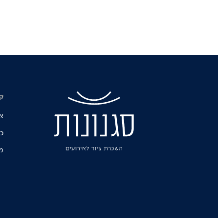
ק
צ
כו
מ