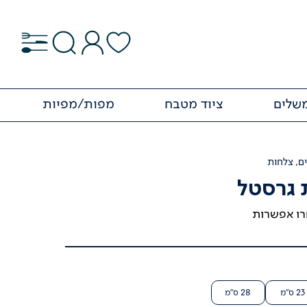
משלים
ציוד מטבח
מפות/מפיות
ם
,
צלחות
גרסטל
ו אפשרות
23 ס"מ
28 ס"מ