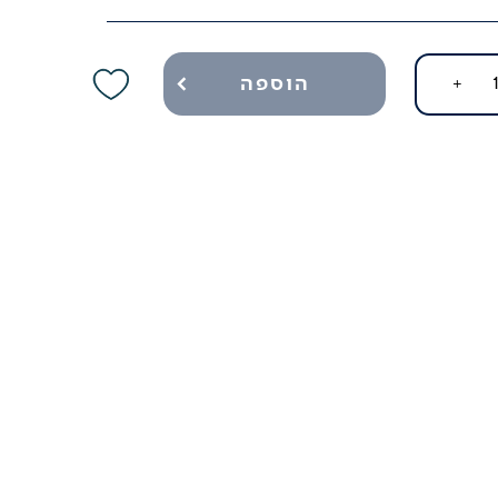
הוספה
+
ל