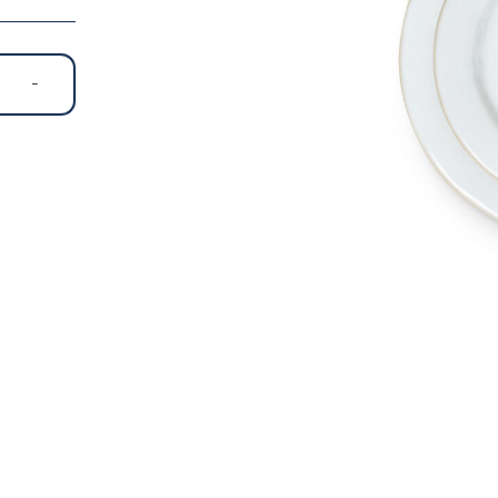
כמות
-
של
צלחת
גרסט