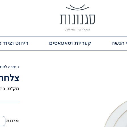
 הגשה
קעריות וטאפאסים
ריהוט וציוד 
< חזרה ל
סטי
צלחת 
מק"ט:
בחר
מידות