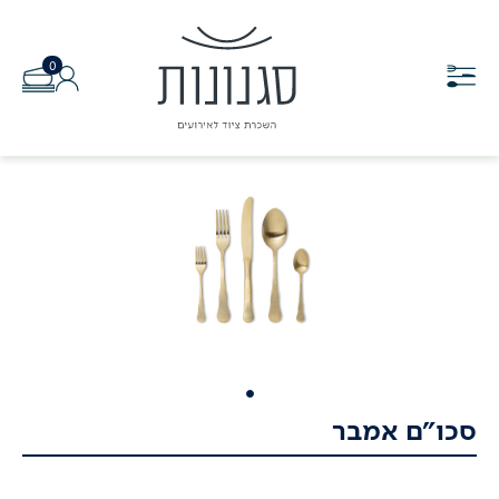
0
סכו"ם אמבר