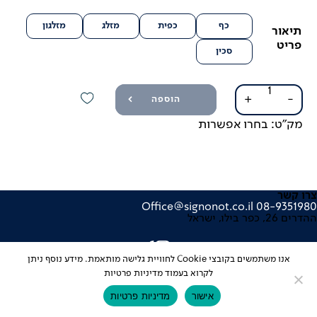
כף
כפית
מזלג
מזלגון
תיאור
פריט
סכין
כמות
+
-
הוספה
של
סכו"ם
מק"ט:
בחרו אפשרות
אמבר
צרו קשר
Office@signonot.co.il
08-9351980
ההדרים 26, כפר בילו, ישראל
אנו משתמשים בקובצי Cookie לחוויית גלישה מותאמת. מידע נוסף ניתן
לקרוא בעמוד מדיניות פרטיות
עיצוב אתר: סטודיו מוזי
אישור
מדיניות פרטיות