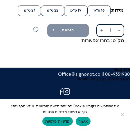
מידות
16 ס"מ
19 ס"מ
22 ס"מ
27 ס"מ
כמות
+
-
הוספה
של
טקסטורה
מק"ט:
בחרו אפשרות
ג'ינג'י
צרו קשר
Office@signonot.co.il
08-9351980
ההדרים 26, כפר בילו, ישראל
עיצוב אתר: סטודיו מוזי
אנו משתמשים בקובצי Cookie לחוויית גלישה מותאמת. מידע נוסף ניתן
לקרוא בעמוד מדיניות פרטיות
אישור
מדיניות פרטיות